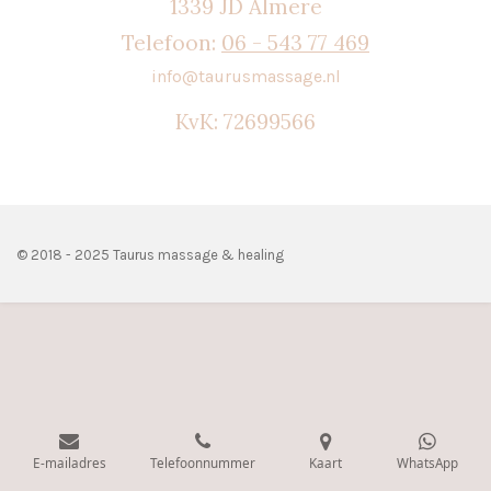
1339 JD Almere
Telefoon:
06 - 543 77 469
info@taurusmassage.nl
KvK: 72699566
© 2018 - 2025 Taurus massage & healing
E-mailadres
Telefoonnummer
Kaart
WhatsApp