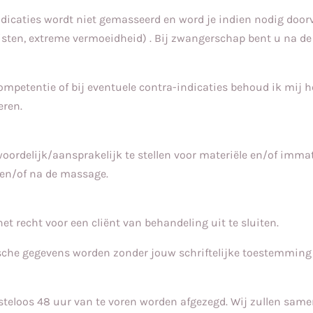
indicaties wordt niet gemasseerd en word je indien nodig doo
uisten, extreme vermoeidheid) . Bij zwangerschap bent u na d
 competentie of bij eventuele contra-indicaties behoud ik mij 
eren.
woordelijk/aansprakelijk te stellen voor materiële en/of imma
 en/of na de massage.
t recht voor een cliënt van behandeling uit te sluiten.
ische gegevens worden zonder jouw schriftelijke toestemming
steloos 48 uur van te voren worden afgezegd. Wij zullen same