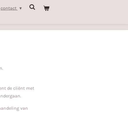
contact
en.
nt de cliënt met
 ondergaan.
handeling van