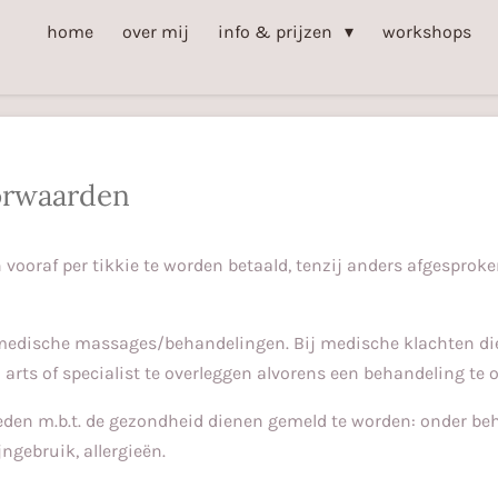
home
over mij
info & prijzen
workshops
orwaarden
n vooraf per tikkie te worden betaald, tenzij anders afgesprok
medische massages/behandelingen. Bij medische klachten die
arts of specialist te overleggen alvorens een behandeling te
heden m.b.t. de gezondheid dienen gemeld te worden: onder be
jngebruik, allergieën.