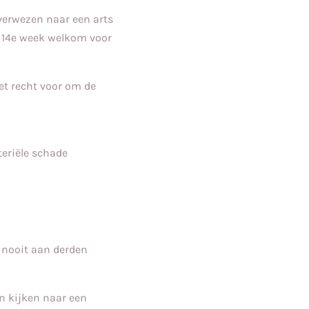
rverwezen naar een arts
e 14e week welkom voor
het recht voor om de
teriële schade
 nooit aan derden
n kijken naar een