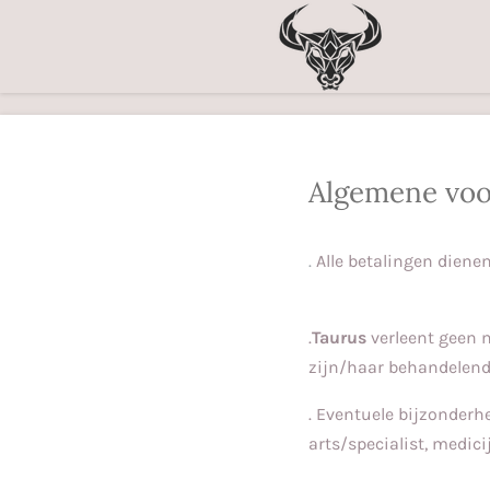
Ga
direct
naar
de
hoofdinhoud
Algemene vo
.
Alle betalingen diene
.
Taurus
verleent geen 
zijn/haar behandelend 
. Eventuele bijzonder
arts/specialist, medici